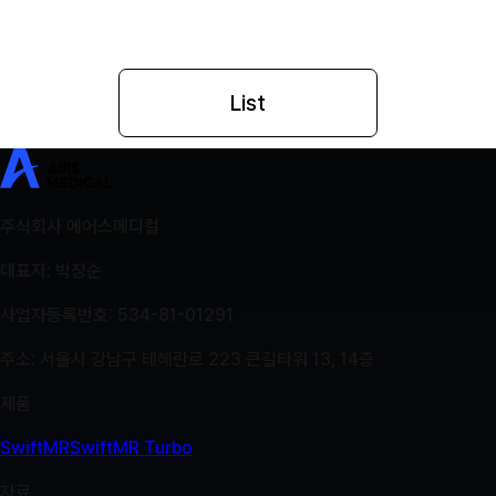
List
SwiftMR
SwiftMR Turbo
임상 근거
이미지 갤러리
동영상
뉴스
인사