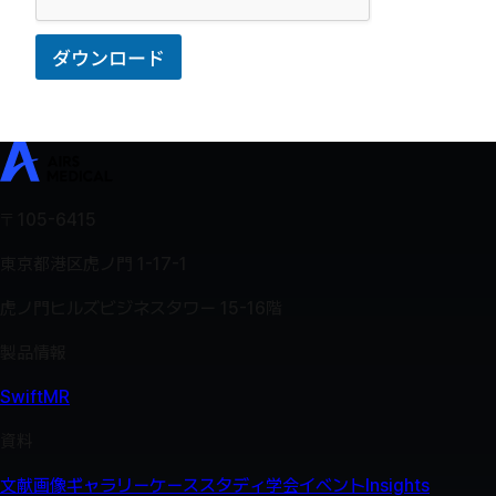
ダウンロード
SwiftMR
文献
画像ギャラリー
ケーススタディ
学会イベント
Ins