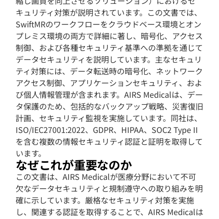
縮し画質を向上させるソリューション）におけるセ
キュリティ対策が説明されています。この文書では、
SwiftMRのワークフローをクラウドベース環境とオン
プレミス環境の両方で詳細に著し、暗号化、アクセス
制御、および各種セキュリティ基準への準拠を通じて
データセキュリティを説明しています。主なセキュリ
ティ対策には、データ転送時の暗号化、ネットワーク
アクセス制御、アプリケーションセキュリティ、およ
び個人情報管理が含まれます。AIRS Medicalは、デー
タ保護のため、包括的なバックアップ戦略、災害復旧
計画、セキュリティ監視を実施しています。同社は、
ISO/IEC27001:2022、GDPR、HIPAA、SOC2 Type II
を含む複数の情報セキュリティ認証と証明を取得して
います。
なぜこれが重要なのか
この文書は、AIRS Medicalが医療分野において不可
欠なデータセキュリティと規制遵守への取り組みを明
確に示しています。厳格なセキュリティ対策を実施
し、関連する認証を取得することで、AIRS Medicalは