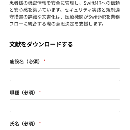
患者様の機密情報を安全に管理し、SwiftMRへの信頼
と安心感を築いています。セキュリティ実践と規制遵
守措置の詳細な文書化は、医療機関がSwiftMRを業務
フローに統合する際の意思決定を支援します。
文献をダウンロードする
*
施設名（必須）
*
氏
名
（
必
須
）
職種（必須）
*
氏
名
（
必
須
）
氏名（必須）
*